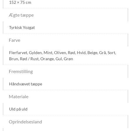
152 × 75 cm
Ægte tæppe
Tyrkisk Yozgat
Farve
Flerfarvet
,
Gylden
,
Mint
,
Oliven
,
Rød
,
Hvid
,
Beige
,
Grå
,
Sort
,
Brun
,
Rød / Rust
,
Orange
,
Gul
,
Grøn
Fremstilling
Håndvævet tæppe
Materiale
Uld på uld
Oprindelsesland