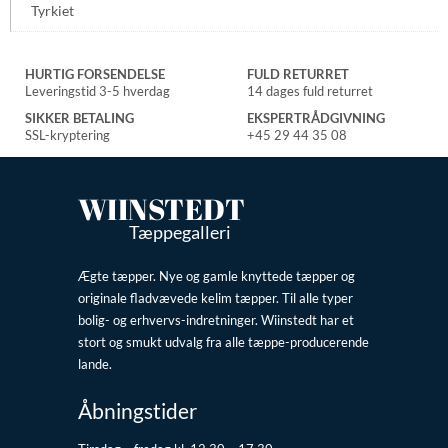
Tyrkiet
HURTIG FORSENDELSE
FULD RETURRET
Leveringstid 3-5 hverdag
14 dages fuld returret
SIKKER BETALING
EKSPERTRÅDGIVNING
SSL-kryptering
+45 29 44 35 08
WIINSTEDT
Tæppegalleri
Ægte tæpper. Nye og gamle knyttede tæpper og
originale fladvævede kelim tæpper. Til alle typer
bolig- og erhvervs-indretninger. Wiinstedt har et
stort og smukt udvalg fra alle tæppe-producerende
lande.
Åbningstider