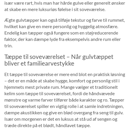
især være rart, hvis man har hårde gulve eller generelt ønsker
at skabe en mere luksuriøs følelse i sit soveværelse.
Ægte gulvtæpper kan også tilføje tekstur og farve til rummet,
hvilket kan give en mere personlig og hyggelig atmosfære.
Endelig kan tæpper også fungere som en støjreducerende
faktor, der kan dæmpe lyde fra eksempelvis andre rum eller
trin.
Tæppe til soveværelset – Når gulvtæppet
bliver et familiearvestykke
Et tæppe til soveværelse er mere end blot en praktisk løsning
– det er en måde at skabe hygge, komfort og personlig stil i
hjemmets mest private rum. Mange vælger et traditionelt
kelim som tæppe til soveværelset, fordi de håndvævede
mønstre og varme farver tilfører både karakter og ro. Tæpper
til soveværelset spiller en vigtig rolle i at samle indretningen,
dæmpe akustikken og give en blød overgang fra seng til gulv.
Især om morgenen er det en luksus at stå ud af sengen og
træde direkte på et blødt, håndlavet tæppe.