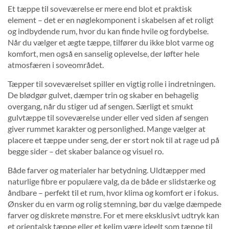
Et tæppe til soveværelse er mere end blot et praktisk
element – det er en nøglekomponent i skabelsen af et roligt
og indbydende rum, hvor du kan finde hvile og fordybelse.
Når du vælger et ægte tæppe, tilfører du ikke blot varme og
komfort, men også en sanselig oplevelse, der løfter hele
atmosfæren i soveområdet.
Tæpper til soveværelset spiller en vigtig rolle i indretningen.
De blødgør gulvet, dæmper trin og skaber en behagelig
overgang, når du stiger ud af sengen. Særligt et smukt
gulvtæppe til soveværelse under eller ved siden af sengen
giver rummet karakter og personlighed. Mange vælger at
placere et tæppe under seng, der er stort nok til at rage ud på
begge sider – det skaber balance og visuel ro.
Både farver og materialer har betydning. Uldtæpper med
naturlige fibre er populære valg, da de både er slidstærke og
åndbare – perfekt til et rum, hvor klima og komfort er i fokus.
Ønsker du en varm og rolig stemning, bør du vælge dæmpede
farver og diskrete mønstre. For et mere eksklusivt udtryk kan
et orientalsk tæppe eller et kelim være ideelt som tæppe til