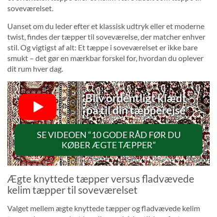
soveværelset.
Uanset om du leder efter et klassisk udtryk eller et moderne
twist, findes der tæpper til soveværelse, der matcher enhver
stil. Og vigtigst af alt: Et tæppe i soveværelset er ikke bare
smukt – det gør en mærkbar forskel for, hvordan du oplever
dit rum hver dag.
Bliv ordentligt klædt
på til din tæpperejse
SE VIDEOEN “10 GODE RÅD FØR DU
KØBER ÆGTE TÆPPER”
Ægte knyttede tæpper versus fladvævede
kelim tæpper til soveværelset
Valget mellem ægte knyttede tæpper og fladvævede kelim