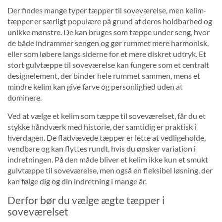
Der findes mange typer tæpper til soveværelse, men kelim-
tæpper er særligt populære på grund af deres holdbarhed og
unikke mønstre. De kan bruges som tæppe under seng, hvor
de både indrammer sengen og gør rummet mere harmonisk,
eller som løbere langs siderne for et mere diskret udtryk. Et
stort gulvtæppe til soveværelse kan fungere som et centralt
designelement, der binder hele rummet sammen, mens et
mindre kelim kan give farve og personlighed uden at
dominere.
Ved at vælge et kelim som tæppe til soveværelset, får du et
stykke håndværk med historie, der samtidig er praktisk i
hverdagen. De fladvævede tæpper er lette at vedligeholde,
vendbare og kan flyttes rundt, hvis du ønsker variation i
indretningen. På den måde bliver et kelim ikke kun et smukt
gulvtæppe til soveværelse, men også en fleksibel løsning, der
kan følge dig og din indretning i mange år.
Derfor bør du vælge ægte tæpper i
soveværelset