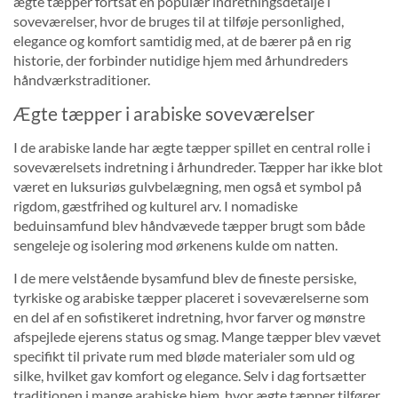
ægte tæpper fortsat en populær indretningsdetalje i
soveværelser, hvor de bruges til at tilføje personlighed,
elegance og komfort samtidig med, at de bærer på en rig
historie, der forbinder nutidige hjem med århundreders
håndværkstraditioner.
Ægte tæpper i arabiske soveværelser
I de arabiske lande har ægte tæpper spillet en central rolle i
soveværelsets indretning i århundreder. Tæpper har ikke blot
været en luksuriøs gulvbelægning, men også et symbol på
rigdom, gæstfrihed og kulturel arv. I nomadiske
beduinsamfund blev håndvævede tæpper brugt som både
sengeleje og isolering mod ørkenens kulde om natten.
I de mere velstående bysamfund blev de fineste persiske,
tyrkiske og arabiske tæpper placeret i soveværelserne som
en del af en sofistikeret indretning, hvor farver og mønstre
afspejlede ejerens status og smag. Mange tæpper blev vævet
specifikt til private rum med bløde materialer som uld og
silke, hvilket gav komfort og elegance. Selv i dag fortsætter
traditionen i mange arabiske hjem, hvor ægte tæpper tilfører