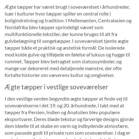
Ægte tæpper har været brugt i soveværelset i århundreder,
især i kulturer hvor tæpper spiller en central rolle i
boligindretning og tradition. I Mellemøsten, Centralasien og
Nordafrika blev tæpper oprindeligt vævet som
multifunktionelle tekstiler, der kunne bruges til alt fra
gulvbelægning til sengetæpper. I soveværelset tjente ægte
tæpper både et praktisk og æstetisk formål: De isolerede
mod kolde gulve og tilføjede en følelse af luksus og hygge til
rummet. Tæpper blev betragtet som statussymboler, og
mange var dekoreret med detaljerede mønstre, der ofte
fortalte historier om væverens kultur og omgivelser.
Ægte tæpper i vestlige soveværelser
I den vestlige verden begyndte ægte tæpper at finde vej til
soveværelserne i det 19. og 20. århundrede, i takt med at
tæpper fra Persien, Indien og Anatolien blev populære
eksportvarer. Deres bløde tekstur og farverige designs gjorde
dem ideelle til at skabe en varm og indbydende atmosfære,
som passede godt til private rum som soveværelser. I dag er