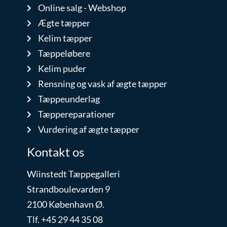
Online salg - Webshop
Ægte tæpper
Kelim tæpper
Tæppeløbere
Kelim puder
Rensning og vask af ægte tæpper
Tæppeunderlag
Tæppereparationer
Vurdering af ægte tæpper
Kontakt os
Wiinstedt Tæppegalleri
Strandboulevarden 9
2100 København Ø.
Tlf. +45 29 44 35 08