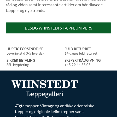
råd og viden samt interessante artikler om håndlavede
tæpper og nye trends.
BESØG WIINSTEDTS TÆPPEUNIVERS
HURTIG FORSENDELSE
FULD RETURRET
Leveringstid 3-5 hverdag
14 dages fuld returret
SIKKER BETALING
EKSPERTRÅDGIVNING
SSL-kryptering
+45 29 44 35 08
Ægte tæpper. Vintage og antikke orientalske
tæpper og originale kelim tæpper samt