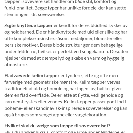
tæpper i soveværelset handler om både stil, komfort og
funktionalitet. Begge typer har unikke fordele, der kan sætte
stemningen i dit soveværelse.
Ægte knyttede tæpper
er kendt for deres blødhed, tykke luv
og holdbarhed. De er håndknyttede med uld eller silke og har
ofte komplekse mønstre, såsom medaljoner, blomster eller
persiske motiver. Deres bløde struktur gør dem behagelige
under fødderne, hvilket er perfekt ved sengekanten. Desuden
hjælper de med at dæmpe lyd og skabe en varm og hyggelig
atmosfære.
Fladvævede kelim tæpper
er tyndere, lette og ofte mere
farverige med geometriske mønstre. Kelim tæpper væves
traditionelt af uld og bomuld og har ingen luv, hvilket giver
dem en flad overflade. De er lette at flytte, vedligeholde og
kan nemt rystes eller vendes. Kelim tæpper passer godt ind i
boheme- eller skandinavisk-inspirerede soveværelser og kan
også bruges som sengetæppe eller vægdekoration.
Hvilket skal du vælge som tæppe til soveværelset?
Hvis du ønsker luksus, komfort og varme under fødderne, er