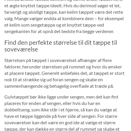
et ægte knyttet tæppe ideelt. Hvis du derimod søger et let,
farverigt og alsidigt tæppe, kan kelim tæppet være det rette
valg. Mange vælger endda at kombinere dem – for eksempel
et kelim som sengetæppe og et knyttet tæppe ved
sengekanten for at opnå det bedste fra begge verdener.
Find den perfekte størrelse til dit tæppe til
soveværelse
Størrelsen på tæppet i soveværelset afhænger af flere
faktorer, herunder størrelsen på rummet og hvor du ønsker
at placere tæppet. Generelt anbefales det, at tæppet er stort
nok til at strække sig ud foran sengen og skabe en
sammenhængende og behagelig overflade at træde på.
Gulvtæppet bør ikke ligge under sengen, men det kan fint
placeres for enden af sengen, eller hvis du har en
dobbeltseng, som ikke står i et hjørne, så kan du vælge at
have et tæppe liggende på hver side af sengen. For større
soveværelser kan det være en god ide at vælge et større
tæppe, der kan dække en større del af rummet og skabe et