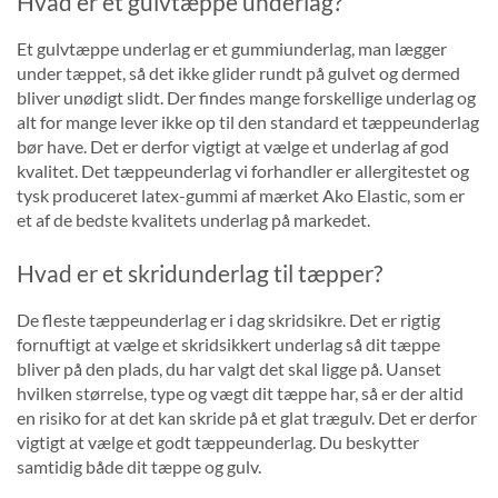
Hvad er et gulvtæppe underlag?
Et gulvtæppe underlag er et gummiunderlag, man lægger
under tæppet, så det ikke glider rundt på gulvet og dermed
bliver unødigt slidt. Der findes mange forskellige underlag og
alt for mange lever ikke op til den standard et tæppeunderlag
bør have. Det er derfor vigtigt at vælge et underlag af god
kvalitet. Det tæppeunderlag vi forhandler er allergitestet og
tysk produceret latex-gummi af mærket Ako Elastic, som er
et af de bedste kvalitets underlag på markedet.
Hvad er et skridunderlag til tæpper?
De fleste tæppeunderlag er i dag skridsikre. Det er rigtig
fornuftigt at vælge et skridsikkert underlag så dit tæppe
bliver på den plads, du har valgt det skal ligge på. Uanset
hvilken størrelse, type og vægt dit tæppe har, så er der altid
en risiko for at det kan skride på et glat trægulv. Det er derfor
vigtigt at vælge et godt tæppeunderlag. Du beskytter
samtidig både dit tæppe og gulv.