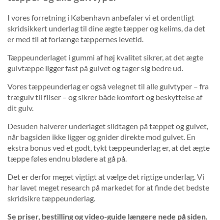
I vores forretning i København anbefaler vi et ordentligt
skridsikkert underlag til dine ægte tæpper og kelims, da det
er med til at forlænge tæppernes levetid.
Tæppeunderlaget i gummi af høj kvalitet sikrer, at det ægte
gulvtæppe ligger fast på gulvet og tager sig bedre ud.
Vores tæppeunderlag er også velegnet til alle gulvtyper – fra
trægulv til fliser – og sikrer både komfort og beskyttelse af
dit gulv.
Desuden halverer underlaget slidtagen på tæppet og gulvet,
når bagsiden ikke ligger og gnider direkte mod gulvet. En
ekstra bonus ved et godt, tykt tæppeunderlag er, at det ægte
tæppe føles endnu blødere at gå på.
Det er derfor meget vigtigt at vælge det rigtige underlag. Vi
har lavet meget research på markedet for at finde det bedste
skridsikre tæppeunderlag.
Se priser, bestilling og video-guide længere nede på siden.