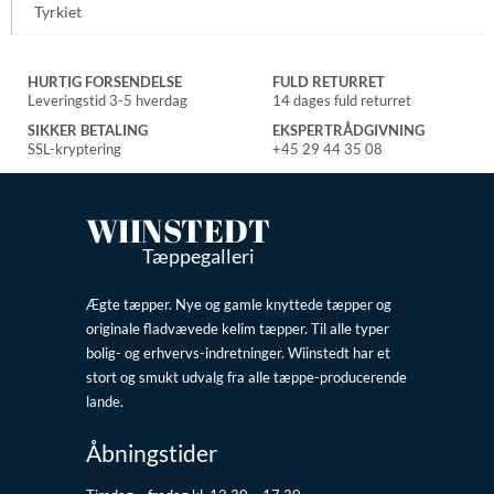
Tyrkiet
HURTIG FORSENDELSE
FULD RETURRET
Leveringstid 3-5 hverdag
14 dages fuld returret
SIKKER BETALING
EKSPERTRÅDGIVNING
SSL-kryptering
+45 29 44 35 08
WIINSTEDT
Tæppegalleri
Ægte tæpper. Nye og gamle knyttede tæpper og
originale fladvævede kelim tæpper. Til alle typer
bolig- og erhvervs-indretninger. Wiinstedt har et
stort og smukt udvalg fra alle tæppe-producerende
lande.
Åbningstider