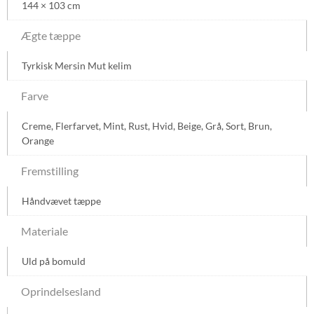
144 × 103 cm
Ægte tæppe
Tyrkisk Mersin Mut kelim
Farve
Creme
,
Flerfarvet
,
Mint
,
Rust
,
Hvid
,
Beige
,
Grå
,
Sort
,
Brun
,
Orange
Fremstilling
Håndvævet tæppe
Materiale
Uld på bomuld
Oprindelsesland