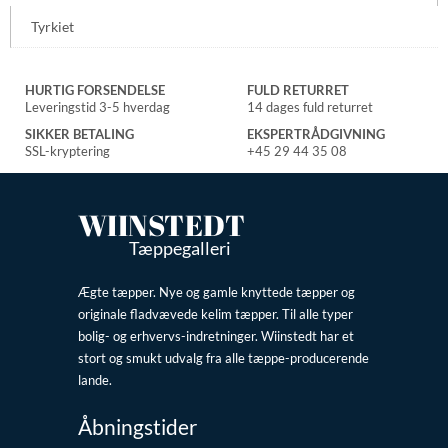
Tyrkiet
HURTIG FORSENDELSE
FULD RETURRET
Leveringstid 3-5 hverdag
14 dages fuld returret
SIKKER BETALING
EKSPERTRÅDGIVNING
SSL-kryptering
+45 29 44 35 08
WIINSTEDT
Tæppegalleri
Ægte tæpper. Nye og gamle knyttede tæpper og
originale fladvævede kelim tæpper. Til alle typer
bolig- og erhvervs-indretninger. Wiinstedt har et
stort og smukt udvalg fra alle tæppe-producerende
lande.
Åbningstider