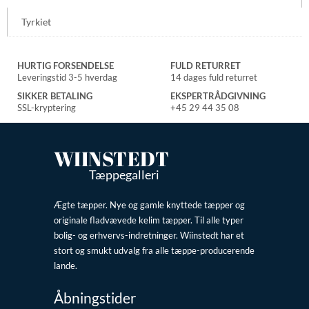
Tyrkiet
HURTIG FORSENDELSE
FULD RETURRET
Leveringstid 3-5 hverdag
14 dages fuld returret
SIKKER BETALING
EKSPERTRÅDGIVNING
SSL-kryptering
+45 29 44 35 08
WIINSTEDT
Tæppegalleri
Ægte tæpper. Nye og gamle knyttede tæpper og
originale fladvævede kelim tæpper. Til alle typer
bolig- og erhvervs-indretninger. Wiinstedt har et
stort og smukt udvalg fra alle tæppe-producerende
lande.
Åbningstider