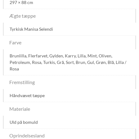
297 × 88 cm
Ægte tæppe
Tyrkisk Manisa Selendi
Farve
Brunlilla
,
Flerfarvet
,
Gylden
,
Karry
,
Lilla
,
Mint
,
Oliven
,
Petroleum
,
Rosa
,
Turkis
,
Grå
,
Sort
,
Brun
,
Gul
,
Grøn
,
Blå
,
Lilla /
Rosa
Fremstilling
Håndvævet tæppe
Materiale
Uld på bomuld
Oprindelsesland