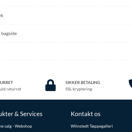
æk
 bagside
TURRET
SIKKER BETALING
uld returret
SSL-kryptering
kter & Services
Kontakt os
ne salg - Webshop
Wiinstedt Tæppegalleri