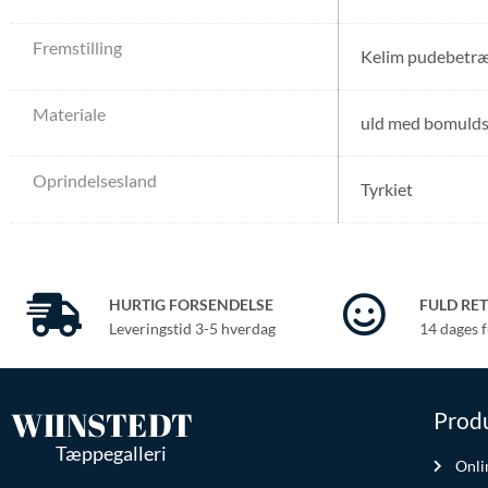
Fremstilling
Kelim pudebetr
Materiale
uld med bomulds
Oprindelsesland
Tyrkiet
HURTIG FORSENDELSE
FULD RE
Leveringstid 3-5 hverdag
14 dages f
WIINSTEDT
Produ
Tæppegalleri
Onli