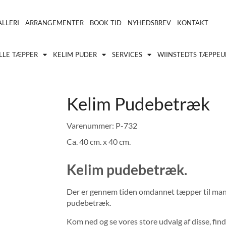
LLERI
ARRANGEMENTER
BOOK TID
NYHEDSBREV
KONTAKT
LLE TÆPPER
KELIM PUDER
SERVICES
WIINSTEDTS TÆPPEU
Kelim Pudebetræk
Varenummer: P-732
Ca. 40 cm. x 40 cm.
Kelim pudebetræk.
Der er gennem tiden omdannet tæpper til mange 
pudebetræk.
Kom ned og se vores store udvalg af disse, find