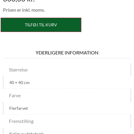
Prisen er inkl. moms.
TILFØJ TIL KURV
YDERLIGERE INFORMATION
Størrelse
40 × 40 cm
Farve
Flerfarvet
Fremstilling
Kelim pudebetræk