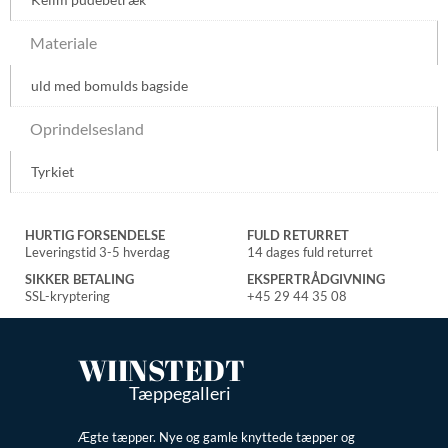
Materiale
uld med bomulds bagside
Oprindelsesland
Tyrkiet
HURTIG FORSENDELSE
FULD RETURRET
Leveringstid 3-5 hverdag
14 dages fuld returret
SIKKER BETALING
EKSPERTRÅDGIVNING
SSL-kryptering
+45 29 44 35 08
WIINSTEDT
Tæppegalleri
Ægte tæpper. Nye og gamle knyttede tæpper og