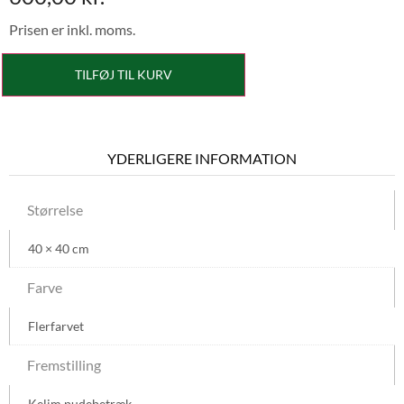
Prisen er inkl. moms.
TILFØJ TIL KURV
YDERLIGERE INFORMATION
Størrelse
40 × 40 cm
Farve
Flerfarvet
Fremstilling
Kelim pudebetræk