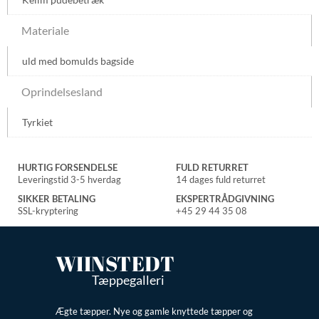
Materiale
uld med bomulds bagside
Oprindelsesland
Tyrkiet
HURTIG FORSENDELSE
FULD RETURRET
Leveringstid 3-5 hverdag
14 dages fuld returret
SIKKER BETALING
EKSPERTRÅDGIVNING
SSL-kryptering
+45 29 44 35 08
WIINSTEDT
Tæppegalleri
Ægte tæpper. Nye og gamle knyttede tæpper og