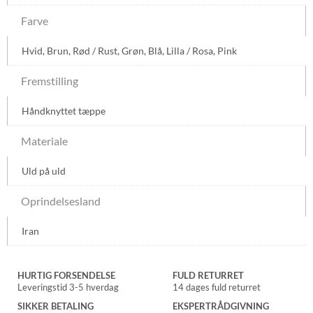
Farve
Hvid
,
Brun
,
Rød / Rust
,
Grøn
,
Blå
,
Lilla / Rosa
,
Pink
Fremstilling
Håndknyttet tæppe
Materiale
Uld på uld
Oprindelsesland
Iran
HURTIG FORSENDELSE
FULD RETURRET
Leveringstid 3-5 hverdag
14 dages fuld returret
SIKKER BETALING
EKSPERTRÅDGIVNING