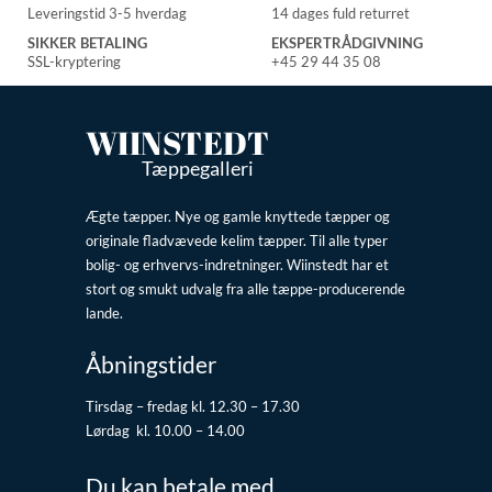
Leveringstid 3-5 hverdag
14 dages fuld returret
SIKKER BETALING
EKSPERTRÅDGIVNING
SSL-kryptering
+45 29 44 35 08
WIINSTEDT
Tæppegalleri
Ægte tæpper. Nye og gamle knyttede tæpper og
originale fladvævede kelim tæpper. Til alle typer
bolig- og erhvervs-indretninger. Wiinstedt har et
stort og smukt udvalg fra alle tæppe-producerende
lande.
Åbningstider
Tirsdag – fredag kl. 12.30 – 17.30
Lørdag kl. 10.00 – 14.00
Du kan betale med