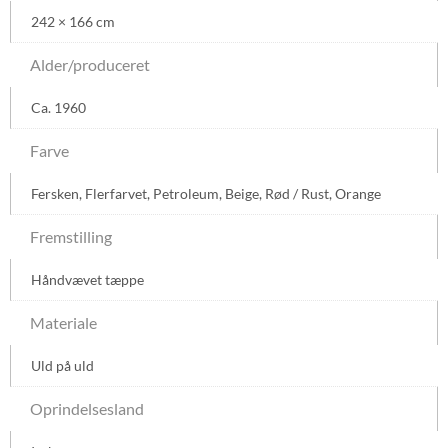
242 × 166 cm
Alder/produceret
Ca. 1960
Farve
Fersken
,
Flerfarvet
,
Petroleum
,
Beige
,
Rød / Rust
,
Orange
Fremstilling
Håndvævet tæppe
Materiale
Uld på uld
Oprindelsesland