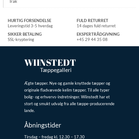
Irak
HURTIG FORSENDELSE
FULD RETURRET
Leveringstid 3-5 hverdag
14 dages fuld returret
SIKKER BETALING
EKSPERTRÅDGIVNING
SSL-kryptering
+45 29 44 35 08
WIINSTEDT
Tæppegalleri
Ægte tæpper. Nye og gamle knyttede tæpper og
originale fladvævede kelim tæpper. Til alle typer
bolig- og erhvervs-indretninger. Wiinstedt har et
stort og smukt udvalg fra alle tæppe-producerende
lande.
Åbningstider
Tirsdag – fredag kl. 12.30 – 17.30