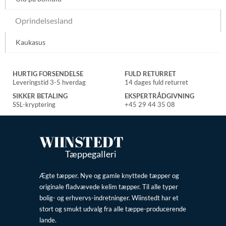
Oprindelsesland
Kaukasus
HURTIG FORSENDELSE
FULD RETURRET
Leveringstid 3-5 hverdag
14 dages fuld returret
SIKKER BETALING
EKSPERTRÅDGIVNING
SSL-kryptering
+45 29 44 35 08
WIINSTEDT
Tæppegalleri
Ægte tæpper. Nye og gamle knyttede tæpper og
originale fladvævede kelim tæpper. Til alle typer
bolig- og erhvervs-indretninger. Wiinstedt har et
stort og smukt udvalg fra alle tæppe-producerende
lande.