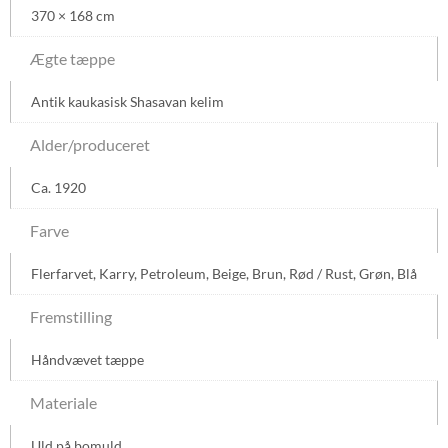
370 × 168 cm
Ægte tæppe
Antik kaukasisk Shasavan kelim
Alder/produceret
Ca. 1920
Farve
Flerfarvet
,
Karry
,
Petroleum
,
Beige
,
Brun
,
Rød / Rust
,
Grøn
,
Blå
Fremstilling
Håndvævet tæppe
Materiale
Uld på bomuld